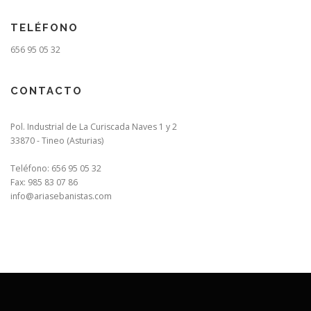
TELÉFONO
656 95 05 32
CONTACTO
Pol. Industrial de La Curiscada Naves 1 y 2
33870 - Tineo (Asturias)
Teléfono: 656 95 05 32
Fax: 985 83 07 86
info@ariasebanistas.com